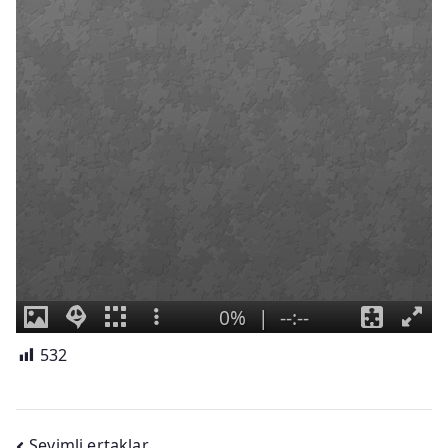
532
Sevimli ertaklar