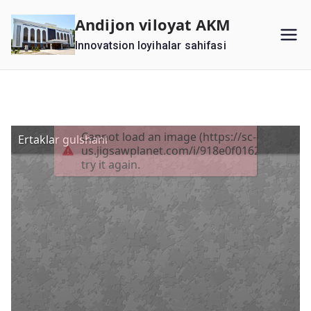
Перейти
Andijon viloyat AKM
к
Innovatsion loyihalar sahifasi
содержимому