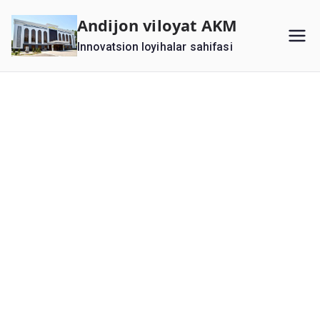
Перейти
Andijon viloyat AKM
к
Innovatsion loyihalar sahifasi
содержимому