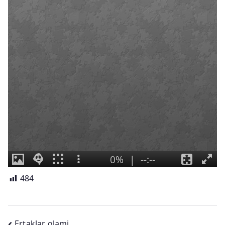
484
Ertaklar olami