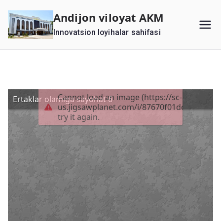
Перейти
Andijon viloyat AKM
к
Innovatsion loyihalar sahifasi
содержимому