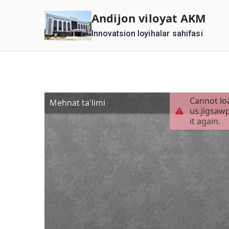
Перейти
Andijon viloyat AKM
к
Innovatsion loyihalar sahifasi
содержимому