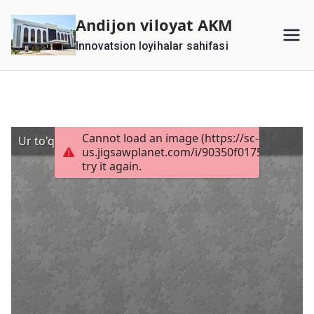
Перейти
Andijon viloyat AKM
к
Innovatsion loyihalar sahifasi
содержимому