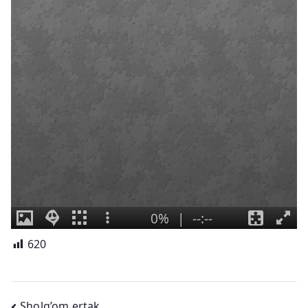
620
Sholg’om ertak