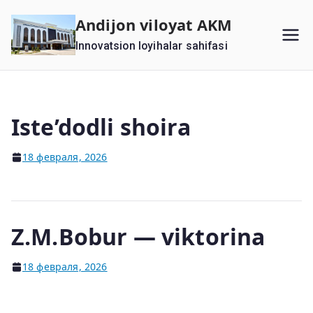
Перейти
Andijon viloyat AKM
к
Innovatsion loyihalar sahifasi
содержимому
Iste’dodli shoira
18 февраля, 2026
Z.M.Bobur — viktorina
18 февраля, 2026