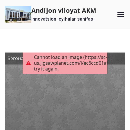
Перейти
Andijon viloyat AKM
к
Innovatsion loyihalar sahifasi
содержимому