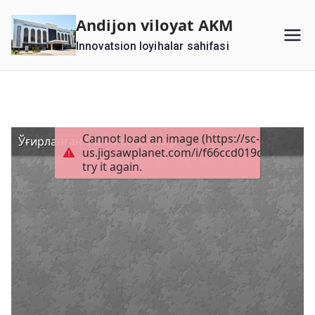
Перейти
Andijon viloyat AKM
к
Innovatsion loyihalar sahifasi
содержимому