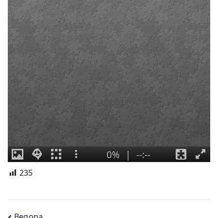
235
Begona